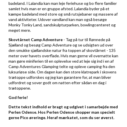
badeland. I Lalandia kan man leje feriehuse og bo flere familier
samlet hvis man er en gruppe afsted. Lalandia byder på et
kæmpe badeland med store og små rutsjebaner og massere af
vand aktiviteter. Udover vandland kan man også besøge
Monky Tonky Land, sandskulpturparken, bowlingcenteret og
meget mere.
Skovtårnet Camp Adventure
- Tag på tur til Rønnede på
Sjælland og besøg Camp Adventure og se udsigten ud over
den smukke sjællandske natur fra toppen af skovtårnet - 135
meter over havets overflade. Hvis man gerne vil overnatte kan
man gøre miniferien til en oplevelse ved at leje sig ind i en af
Camp Adventures Glamping telte og opleve camping fra den
luksuriøse side. Om dagen kan den store klatrepark i skovens
trætoppe udforskes og jeg kan garantere for, at man bliver
udfordret og sover godt om natten efter sådan en dag i
trætoppene.
God ferie!
Dette tekst indhold er bragt og udgivet i samarbejde med
Perlen Odense. Hos Perlen Odense shopper man specielt
gerne
Pico øreringe
. Heraf mærkatet, som du ser øverst.