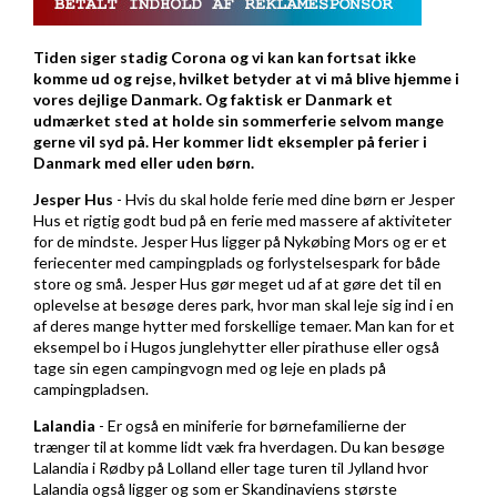
Tiden siger stadig Corona og vi kan kan fortsat ikke
komme ud og rejse, hvilket betyder at vi må blive hjemme i
vores dejlige Danmark. Og faktisk er Danmark et
udmærket sted at holde sin sommerferie selvom mange
gerne vil syd på. Her kommer lidt eksempler på ferier i
Danmark med eller uden børn.
Jesper Hus
- Hvis du skal holde ferie med dine børn er Jesper
Hus et rigtig godt bud på en ferie med massere af aktiviteter
for de mindste. Jesper Hus ligger på Nykøbing Mors og er et
feriecenter med campingplads og forlystelsespark for både
store og små. Jesper Hus gør meget ud af at gøre det til en
oplevelse at besøge deres park, hvor man skal leje sig ind i en
af deres mange hytter med forskellige temaer. Man kan for et
eksempel bo i Hugos junglehytter eller pirathuse eller også
tage sin egen campingvogn med og leje en plads på
campingpladsen.
Lalandia
- Er også en miniferie for børnefamilierne der
trænger til at komme lidt væk fra hverdagen. Du kan besøge
Lalandia i Rødby på Lolland eller tage turen til Jylland hvor
Lalandia også ligger og som er Skandinaviens største